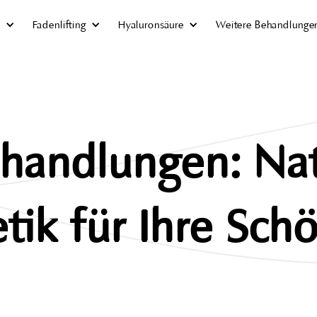
z
Fadenlifting
Hyaluronsäure
Weitere Behandlunge
handlungen: Nat
tik für Ihre Sch