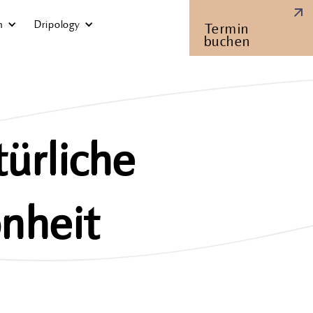
n
Dripology
Termin
buchen
ürliche
önheit